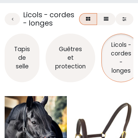
Licols - cordes
- longes
Licols -
Tapis
Guêtres
cordes
de
et
-
selle
protection
longes