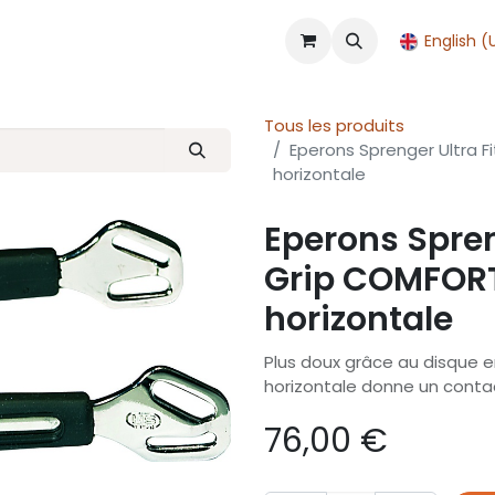
Shop
Accueil
Rendez-vous
English (
Tous les produits
Eperons Sprenger Ultra F
horizontale
Eperons Spreng
Grip COMFORT
horizontale
Plus doux grâce au disque en
horizontale donne un contact
76,00
€