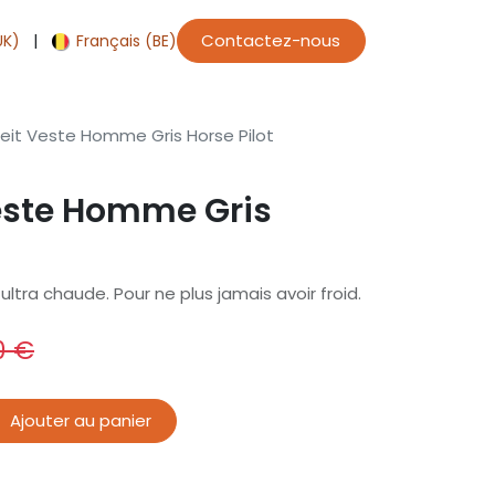
|
Contactez-nous
UK)
Français (BE)
eit Veste Homme Gris Horse Pilot
este Homme Gris
ltra chaude. Pour ne plus jamais avoir froid.
0
€
Ajouter au panier