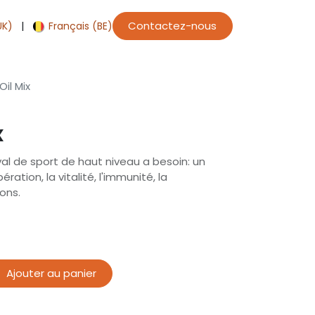
|
Contactez-nous
UK)
Français (BE)
il Mix
x
al de sport de haut niveau a besoin: un
ration, la vitalité, l'immunité, la
ions.
Ajouter au panier